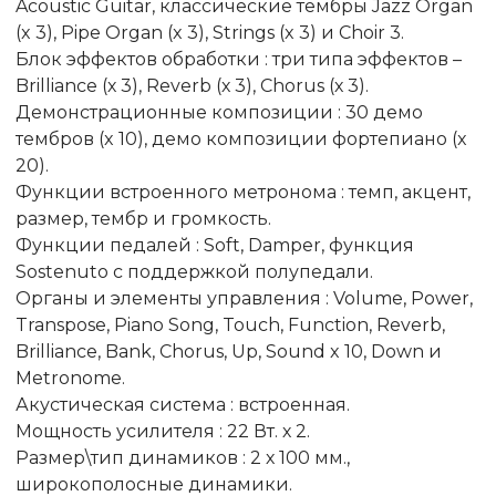
Acoustic Guitar, классические тембры Jazz Organ
(x 3), Pipe Organ (x 3), Strings (x 3) и Choir 3.
Блок эффектов обработки : три типа эффектов –
Brilliance (х 3), Reverb (х 3), Chorus (х 3).
Демонстрационные композиции : 30 демо
тембров (x 10), демо композиции фортепиано (x
20).
Функции встроенного метронома : темп, акцент,
размер, тембр и громкость.
Функции педалей : Soft, Damper, функция
Sostenuto с поддержкой полупедали.
Органы и элементы управления : Volume, Power,
Transpose, Piano Song, Touch, Function, Reverb,
Brilliance, Bank, Chorus, Up, Sound x 10, Down и
Metronome.
Акустическая система : встроенная.
Мощность усилителя : 22 Вт. х 2.
Размер\тип динамиков : 2 х 100 мм.,
широкополосные динамики.