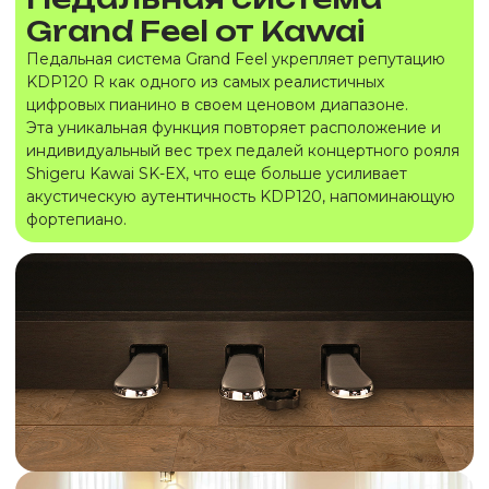
Grand Feel от Kawai
Педальная система Grand Feel укрепляет репутацию
KDP120 R как одного из самых реалистичных
цифровых пианино в своем ценовом диапазоне.
Эта уникальная функция повторяет расположение и
индивидуальный вес трех педалей концертного рояля
Shigeru Kawai SK-EX, что еще больше усиливает
акустическую аутентичность KDP120, напоминающую
фортепиано.