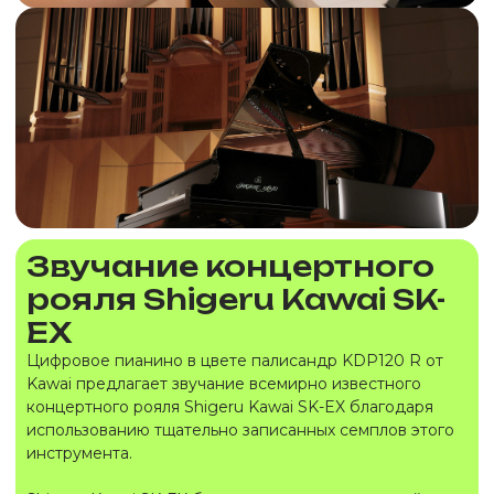
Звучание концертного
рояля Shigeru Kawai SK-
EX
Цифровое пианино в цвете палисандр KDP120 R от
Kawai предлагает звучание всемирно известного
концертного рояля Shigeru Kawai SK-EX благодаря
использованию тщательно записанных семплов этого
инструмента.