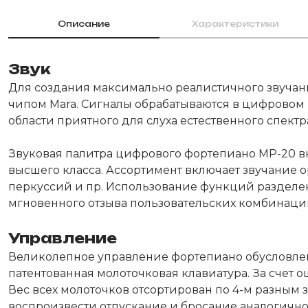
Описание
Характеристики
Звук
Для создания максимально реалистичного звучан
чипом Mara. Сигналы обрабатываются в цифровом
области приятного для слуха естественного спектр
Звуковая палитра цифрового фортепиано МР-20 вкл
высшего класса. Ассортимент включает звучание ор
перкуссий и пр. Использование функций разделе
мгновенного отзыва пользовательских комбинаций
Управление
Великолепное управление фортепиано обусловле
патентованная молоточковая клавиатура. За сче
Вес всех молоточков отсортирован по 4-м разным 
воспроизвести отпускание и бросание аналогично