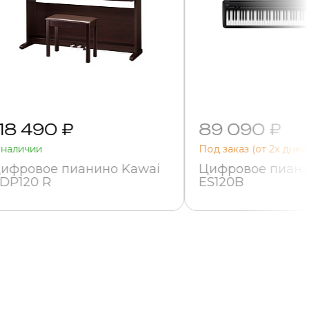
18 490 ₽
89 090 ₽
 наличии
Под заказ (от 2х дней
ифровое пианино Kawai
Цифровое пиани
DP120 R
ES120B