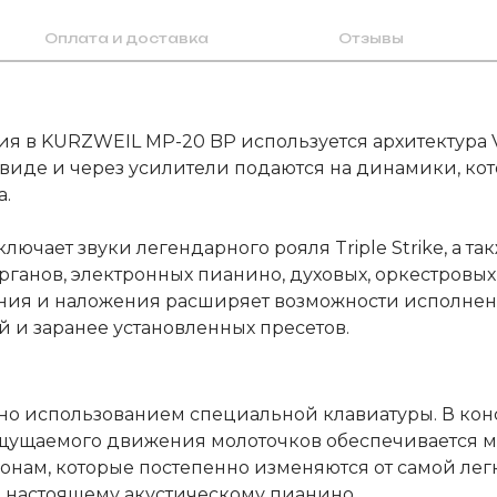
Оплата и доставка
Отзывы
ия в KURZWEIL MP-20 BP используется архитектура 
 виде и через усилители подаются на динамики, к
а.
ючает звуки легендарного рояля Triple Strike, а 
ганов, электронных пианино, духовых, оркестровых и
ния и наложения расширяет возможности исполнения
 и заранее установленных пресетов.
но использованием специальной клавиатуры. В ко
т ощущаемого движения молоточков обеспечивается 
зонам, которые постепенно изменяются от самой лег
 настоящему акустическому пианино.