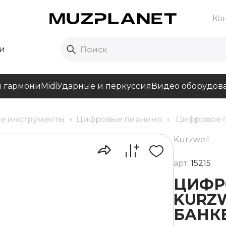
Ко
и
и гармони
Midi
Ударные и перкуссия
Видео оборудов
е инструменты
Цифровые пианино
Цифровое п
Kurzweil
арт.
15215
ЦИФР
KURZW
БАНК