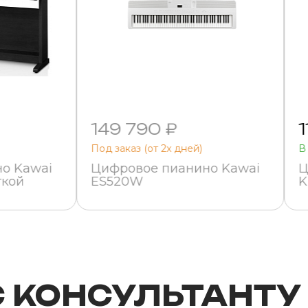
149 790 ₽
1
Под заказ (от 2х дней)
В
о Kawai
Цифровое пианино Kawai
Ц
ткой
ES520W
K
С КОНСУЛЬТАНТУ