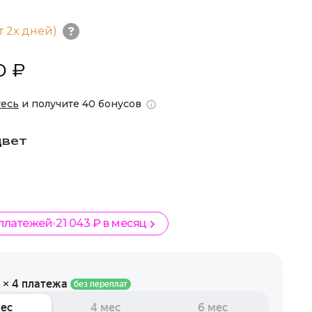
т 2х дней)
0 ₽
тесь
и получите 40 бонусов
цвет
 платежей
21 043 ₽ в месяц