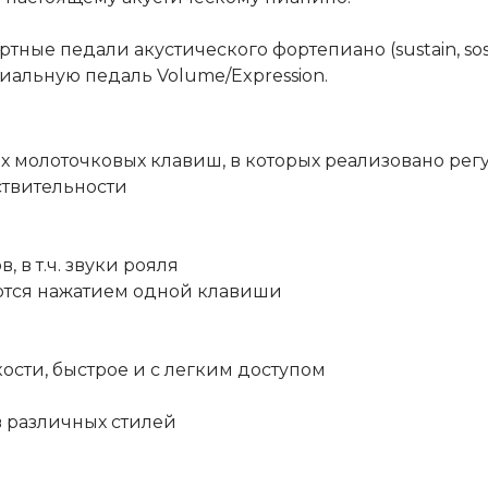
ные педали акустического фортепиано (sustain, sost
альную педаль Volume/Expression.
х молоточковых клавиш, в которых реализовано ре
ствительности
 в т.ч. звуки рояля
аются нажатием одной клавиши
ости, быстрое и с легким доступом
 различных стилей