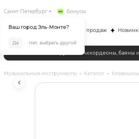
Санкт-Петербург
Бонусы
Ваш город Эль-Монте?
MUZPLANET
Хиты продаж
Новинк
Да
Нет, выбрать другой
Клавишные инструменты
Аккордеоны, баяны 
Музыкальные инструменты
Каталог
Клавишны