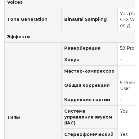
Voices
Yes (Ya
Tone Generation
Binaural Sampling
CFX Voi
only)
Эффекты
Реверберация
58 Prese
Хорус
-
Мастер-компрессор
-
5 Preset
Общая коррекция
User
Коррекция партий
-
Система
Yes
управления звуком
Типы
(IAC)
Стереофонический
Yes