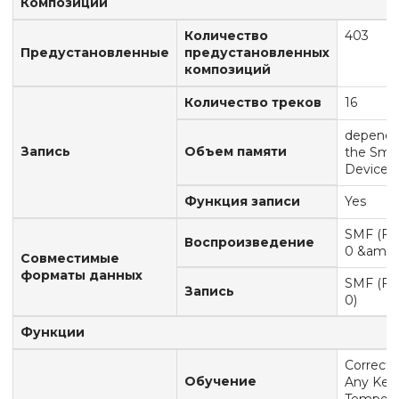
Композиции
Количество
403
Предустановленные
предустановленных
композиций
Количество треков
16
dependi
Запись
Объем памяти
the Sma
Device
Функция записи
Yes
SMF (Fo
Воспроизведение
0 &amp; 
Совместимые
форматы данных
SMF (Fo
Запись
0)
Функции
Correct 
Обучение
Any Key,