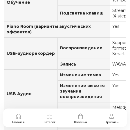
Tempo*
Обучение
Stream 
Подсветка клавиш
(4 steps)
Piano Room (варианты акустических
Yes
эффектов)
Support
Воспроизведение
format b
USB-аудиорекордер
Smart D
Запись
WAV/AA
Изменение темпа
Yes
Изменение высоты
Yes
звучания
USB Аудио
воспроизведения
Melody
Подавление вокала
Suppres
Главная
Каталог
Корзина
Профиль
Метроном
Yes