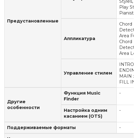
Styles, 4
Play Styl
Pianist S
Предустановленные
Chord
Detecti
Area Full
Аппликатура
Chord
Detecti
Area Lo
INTRO x 
ENDING 
Управление стилем
MAIN x 4
FILL IN 
Функция Music
-
Finder
Другие
особенности
Настройка одним
-
касанием (OTS)
Поддерживаемые форматы
-