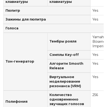
клавиатуры
клавиатуры
Пюпитр
Yes
Зажимы для пюпитра
Yes
Голоса
Yamaha 
Тембры рояля
Bösendo
Imperial
Сэмплы Key-off
Yes
Тон-генератор
Алгоритм Smooth
Yes
Release
Виртуальное
Yes
моделирование
резонанса (VRM)
Количество
256
одновременно
Полифония
звучащих голосов