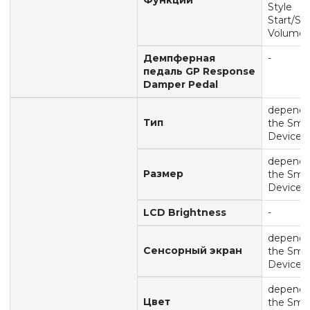
Функции
Style
Start/St
Volume, 
Демпферная
-
педаль GP Response
Damper Pedal
dependi
Тип
the Sma
Device
dependi
Размер
the Sma
Device
LCD Brightness
-
dependi
Сенсорный экран
the Sma
Device
dependi
Цвет
the Sma