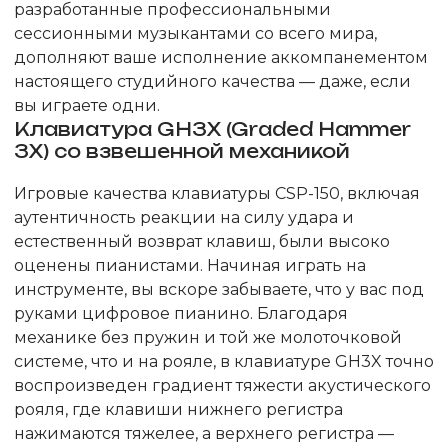
разработанные профессиональными
сессионными музыкантами со всего мира,
дополняют ваше исполнение аккомпанементом
настоящего студийного качества — даже, если
вы играете одни.
Клавиатура GH3X (Graded Hammer
3X) со взвешенной механикой
Игровые качества клавиатуры CSP-150, включая
аутентичность реакции на силу удара и
естественный возврат клавиш, были высоко
оценены пианистами. Начиная играть на
инструменте, вы вскоре забываете, что у вас под
руками цифровое пианино. Благодаря
механике без пружин и той же молоточковой
системе, что и на рояле, в клавиатуре GH3X точно
воспроизведен градиент тяжести акустического
рояля, где клавиши нижнего регистра
нажимаются тяжелее, а верхнего регистра —