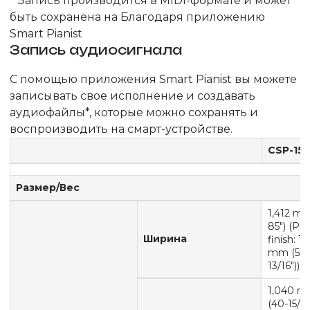
* Запись производится в MIDI-формате и может
быть сохранена на Благодаря приложению
Smart Pianist
Запись аудиосигнала
С помощью приложения Smart Pianist вы можете
записывать свое исполнение и создавать
аудиофайлы*, которые можно сохранять и
воспроизводить на смарт-устройстве.
CSP-15
Размер/Вес
1,412 mm
85") (Po
Ширина
finish: 1,
mm (55-
13/16"))
1,040 
(40-15/16