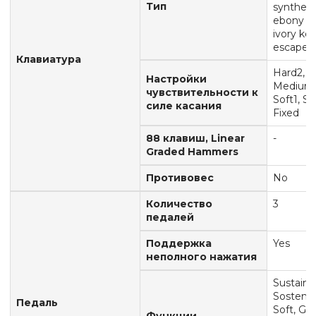
Тип
syntheti
ebony a
ivory ke
escape
Клавиатура
Hard2, H
Настройки
Medium
чувствительности к
Soft1, So
силе касания
Fixed
88 клавиш, Linear
-
Graded Hammers
Противовес
No
Количество
3
педалей
Поддержка
Yes
неполного нажатия
Sustain,
Sostenut
Педаль
Soft, Gli