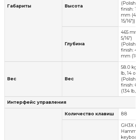
(Polishe
Габариты
Высота
finish: 1
mm (40
15/16"))
465 mm 
5/16")
Глубина
(Polishe
finish: 4
mm (18-6
58.0 kg 
lb, 14 oz)
Вес
Вес
(Polishe
finish: 6
(134 lb, 8
Интерфейс управления
Количество клавиш
88
GH3X (G
Hammer
keyboard