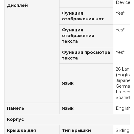
Device
Дисплей
Функция
Yes*
отображения нот
Функция
Yes*
отображения
текста
Функция просмотра
Yes*
текста
26 Lang
(English,
Japanes
Язык
Germany
French,
Spanish, 
Панель
Язык
English
Корпус
Крышка для
Тип крышки
Sliding