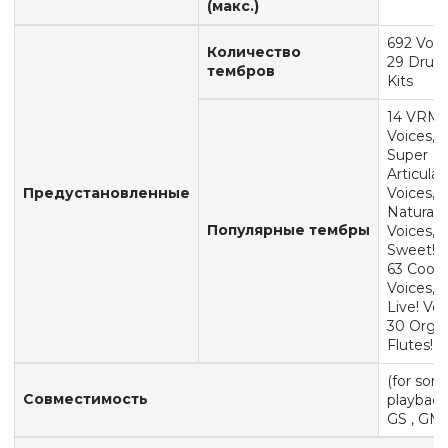
(макс.)
692 Voic
Количество
29 Drum
тембров
Kits
14 VRM
Voices, 1
Super
Articulat
Предустановленные
Voices, 
Natural!
Популярные тембры
Voices, 
Sweet! V
63 Cool!
Voices, 
Live! Voi
30 Orga
Flutes! 
(for son
Совместимость
playback
GS , GM