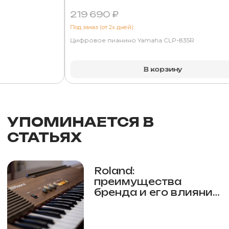
219 690 ₽
Под заказ (от 2х дней)
Цифровое пианино Yamaha CLP-835R
В корзину
УПОМИНАЕТСЯ В
СТАТЬЯХ
Roland:
преимущества
бренда и его влияние
на музыкальную
индустрию