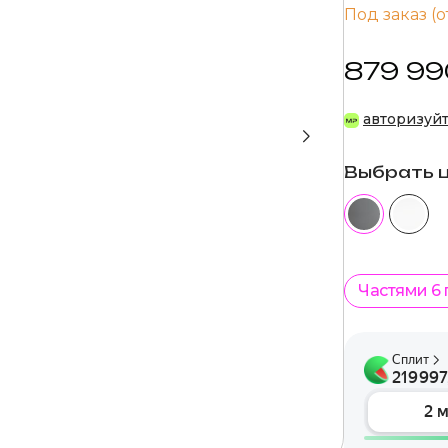
Под заказ (о
879 99
авторизуй
Выбрать 
Частями 6