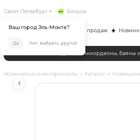
Санкт-Петербург
Бонусы
Ваш город Эль-Монте?
MUZPLANET
Хиты продаж
Новинк
Да
Нет, выбрать другой
Клавишные инструменты
Аккордеоны, баяны 
Музыкальные инструменты
Каталог
Клавишны