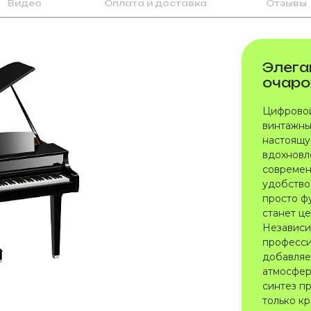
Видео
Оплата и доставка
Отзывы
Элега
очаро
Цифровой
винтажны
настоящу
вдохновл
современ
удобство
просто ф
станет ц
Независим
професси
добавляе
атмосфер
синтез пр
только к