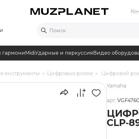
Ко
и
и гармони
Midi
Ударные и перкуссия
Видео оборудов
е инструменты
Цифровые рояли
Цифровой роя
Yamaha
арт.
VGF476
ЦИФР
CLP‑8