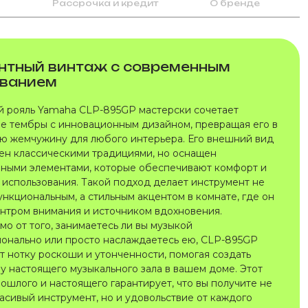
Рассрочка и кредит
О бренде
нтный винтаж с современным
ванием
 рояль Yamaha CLP-895GP мастерски сочетает
е тембры с инновационным дизайном, превращая его в
ю жемчужину для любого интерьера. Его внешний вид
ен классическими традициями, но оснащен
ными элементами, которые обеспечивают комфорт и
 использования. Такой подход делает инструмент не
ункциональным, а стильным акцентом в комнате, где он
ентром внимания и источником вдохновения.
о от того, занимаетесь ли вы музыкой
онально или просто наслаждаетесь ею, CLP-895GP
т нотку роскоши и утонченности, помогая создать
у настоящего музыкального зала в вашем доме. Этот
ошлого и настоящего гарантирует, что вы получите не
расивый инструмент, но и удовольствие от каждого