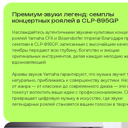
Премиум-звуки легенд: семплы
концертных роялей в CLP-895GP
Наслаждайтесь аутентичными звуками культовых конц
роялей Yamaha CFX и Bösendorfer Imperial благодаря 
семплам в CLP-895GP, записанным с высочайшим качес
тембры передают всю глубину, богатство и эмоции
оригинальных инструментов, делая каждую мелодию ж
вдохновляющей.
Архивы звуков Yamaha гарантируют, что музыка звучит 
натурально, приближаясь к совершенству акустики. Н
от жанра — от классики до современного джаза — эти
помогут воплотить ваши идеи с профессионализмом. 
превращает цифровую музыку в искусство, где звуки
легендарных роялей становятся вашим голосом в творч