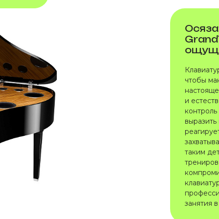
Осяза
Grand
ощущ
Клавиату
чтобы ма
настояще
и естест
контроль
выразить
реагируе
захватыв
таким де
тренирово
компроми
клавиату
професси
занятия 