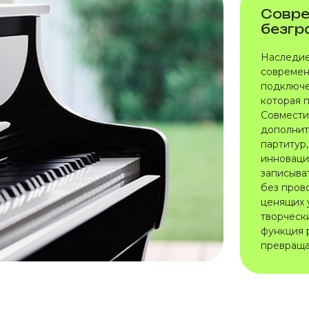
Совре
безгр
Наследие
современ
подключе
которая 
Совмести
дополнит
партитур
инноваци
записыва
без пров
ценящих 
творческ
функция 
превраща