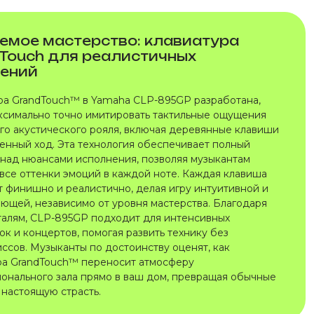
емое мастерство: клавиатура
Touch для реалистичных
ений
ра GrandTouch™ в Yamaha CLP-895GP разработана,
ксимально точно имитировать тактильные ощущения
го акустического рояля, включая деревянные клавиши
венный ход. Эта технология обеспечивает полный
 над нюансами исполнения, позволяя музыкантам
 все оттенки эмоций в каждой ноте. Каждая клавиша
т финишно и реалистично, делая игру интуитивной и
ающей, независимо от уровня мастерства. Благодаря
талям, CLP-895GP подходит для интенсивных
к и концертов, помогая развить технику без
ссов. Музыканты по достоинству оценят, как
ра GrandTouch™ переносит атмосферу
онального зала прямо в ваш дом, превращая обычные
в настоящую страсть.