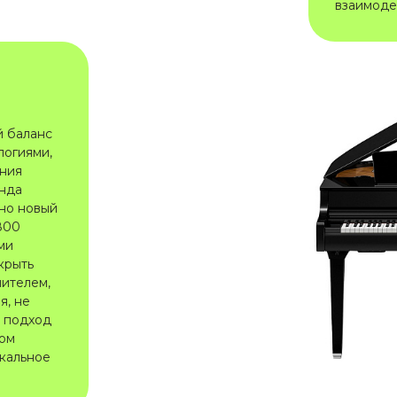
взаимоде
й баланс
логиями,
иния
енда
нно новый
800
ми
крыть
нителем,
я, не
й подход
том
ыкальное