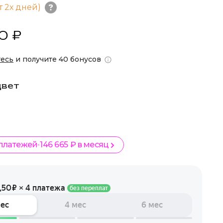
т 2х дней)
0 ₽
тесь
и получите 40 бонусов
цвет
 платежей
146 665 ₽ в месяц