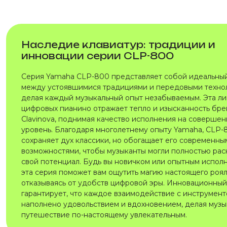
Наследие клавиатур: традиции и
инновации серии CLP-800
Серия Yamaha CLP-800 представляет собой идеальны
между устоявшимися традициями и передовыми техно
делая каждый музыкальный опыт незабываемым. Эта л
цифровых пианино отражает тепло и изысканность бр
Clavinova, поднимая качество исполнения на соверше
уровень. Благодаря многолетнему опыту Yamaha, CLP-
сохраняет дух классики, но обогащает его современны
возможностями, чтобы музыканты могли полностью рас
свой потенциал. Будь вы новичком или опытным испол
эта серия поможет вам ощутить магию настоящего роял
отказываясь от удобств цифровой эры. Инновационны
гарантирует, что каждое взаимодействие с инструмен
наполнено удовольствием и вдохновением, делая муз
путешествие по-настоящему увлекательным.