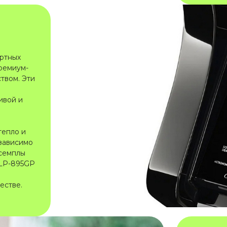
ертных
премиум-
твом. Эти
ивой и
тепло и
езависимо
 семплы
CLP-895GP
естве.