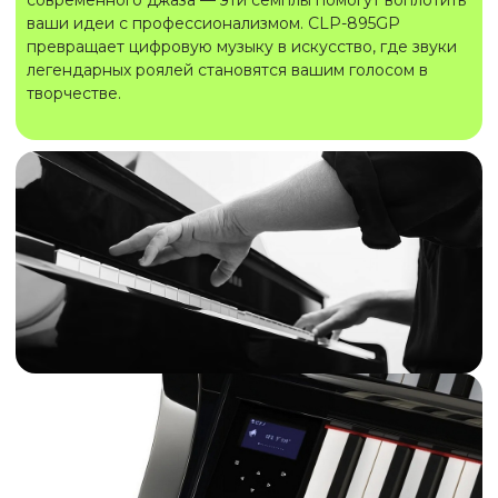
современного джаза — эти семплы помогут воплотить
ваши идеи с профессионализмом. CLP-895GP
превращает цифровую музыку в искусство, где звуки
легендарных роялей становятся вашим голосом в
творчестве.