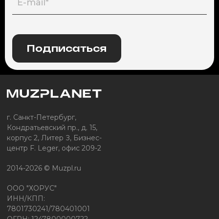
Подписаться
г. Санкт-Петербург,
Кондратьевский пр., д. 15,
корпус 2, Литер З, Бизнес-
центр F. Leger, офис 209-2
2014-2026 © Muzpl.ru
ООО "ХОРУС"
ИНН/КПП:
7801730241/780401001
ОГРН: 1247800000722