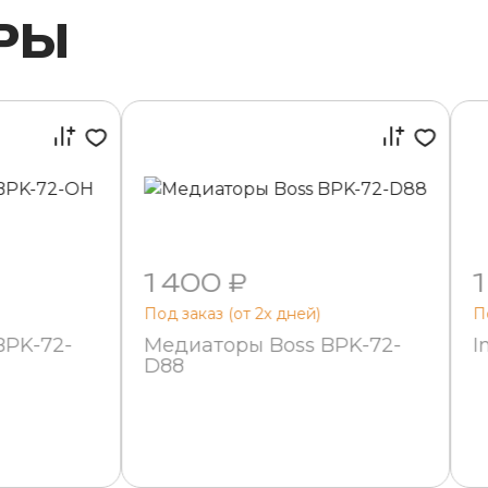
РЫ
1 400 ₽
1
Под заказ (от 2х дней)
П
BPK-72-
Медиаторы Boss BPK-72-
I
D88