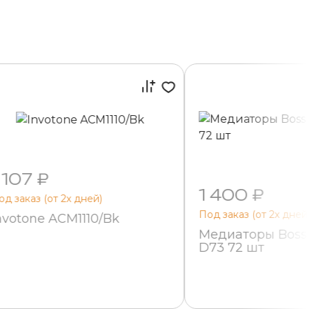
 107 ₽
1 400 ₽
од заказ (от 2х дней)
Под заказ (от 2х дней
nvotone ACM1110/Bk
Медиаторы Boss
D73 72 шт