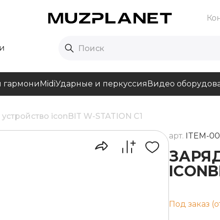
Ко
и
и гармони
Midi
Ударные и перкуссия
Видео оборудов
устройство iconBIT W-STATION C1
арт.
ITEM-00
ЗАРЯ
ICONB
Под заказ (о