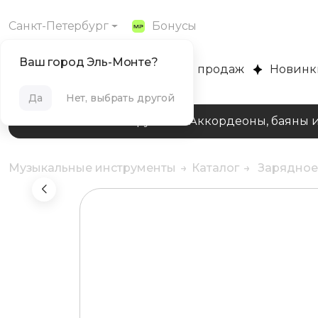
Санкт-Петербург
Бонусы
Ваш город Эль-Монте?
MUZPLANET
Хиты продаж
Новинк
Да
Нет, выбрать другой
Клавишные инструменты
Аккордеоны, баяны 
Музыкальные инструменты
Каталог
Зарядное 