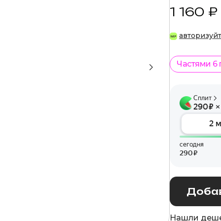
1 160 ₽
авторизуй
Частями 6
Добав
Нашли деше