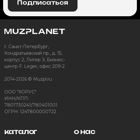
Подписаться
г. Санкт-Петербург,
Кондратьевский пр., д. 15,
корпус 2, Литер З, Бизнес-
центр F. Leger, офис 209-2
2014-2026 © Muzpl.ru
ООО "ХОРУС"
ИНН/КПП:
7801730241/780401001
ОГРН: 1247800000722
каталог
о нас