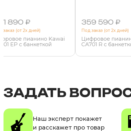
91 890 ₽
359 590 ₽
 заказ (от 2х дней)
Под заказ (от 2х дней)
фровое пианино Kawai
Цифровое пианин
701 EP с банкеткой
CA701 R с банкетк
ЗАДАТЬ ВОПРО
Наш эксперт покажет
и расскажет про товар