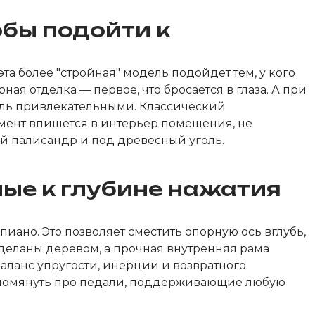
обы подойти к
 более "стройная" модель подойдет тем, у кого
ая отделка — первое, что бросается в глаза. А при
оль привлекательными. Классический
мент впишется в интерьер помещения, не
ый палисандр и под древесный уголь.
ые к глубине нажатия
ано. Это позволяет сместить опорную ось вглубь,
деланы деревом, а прочная внутренняя рама
ланс упругости, инерции и возвратного
 упомянуть про педали, поддерживающие любую