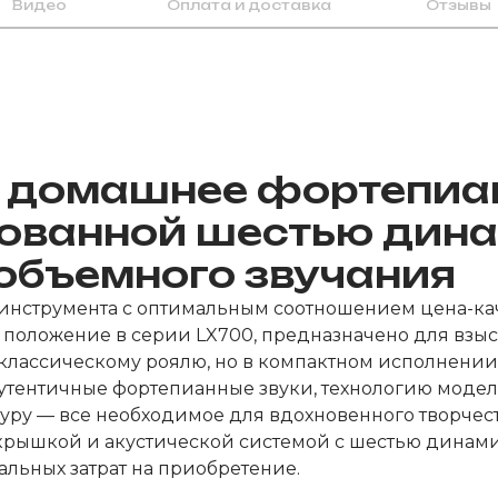
Видео
Оплата и доставка
Отзывы
 домашнее фортепиан
тованной шестью дин
объемного звучания
х инструмента с оптимальным соотношением цена-ка
 положение в серии LX700, предназначено для взы
классическому роялю, но в компактном исполнении.
м аутентичные фортепианные звуки, технологию моде
ру — все необходимое для вдохновенного творчест
крышкой и акустической системой с шестью динамик
льных затрат на приобретение.