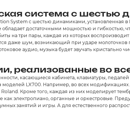
ская система с шестью
ction System с шестью динамиками, установленная в
е обладает достаточными мощностью и гибкостью, ч
ты на три пары, каждая из которых воспроизводит 
я даже шум, возникающий при ударе молоточков по 
токовое аудио, музыка будет звучать кристально чис
и, реализованные во вс
нности, касающиеся кабинета, клавиатуры, педалей
 моделей LX700. Например, во всех модификациях 
 Roland. Кроме того, каждая из них моделирует тем
 как электропиано, органные и оркестровые. Преду
мных занятий и игры. А для естественного распрос