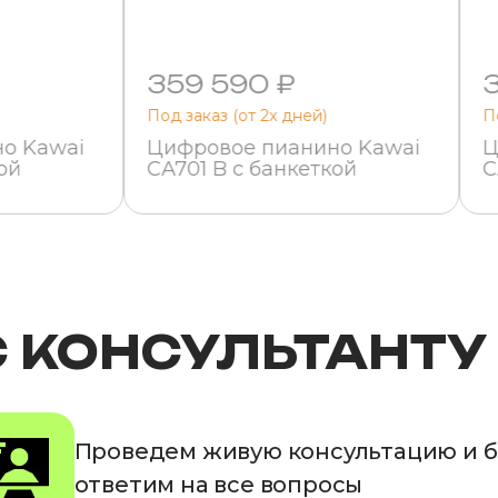
359 590 ₽
Под заказ (от 2х дней)
П
о Kawai
Цифровое пианино Kawai
Ц
ой
CA701 B с банкеткой
C
С КОНСУЛЬТАНТУ
Проведем живую консультацию и 
ответим на все вопросы