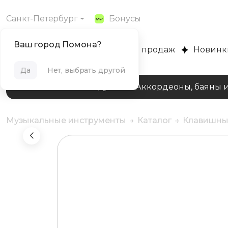
Санкт-Петербург
Бонусы
Ваш город Помона?
MUZPLANET
Хиты продаж
Новинк
Да
Нет, выбрать другой
Клавишные инструменты
Аккордеоны, баяны 
Музыкальные инструменты
Каталог
Клавишны