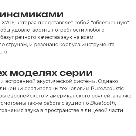
 динамиками
 LX706, которая представляет собой "облегченную"
тобы удовлетворить потребности любого
безупречного качества звук на всем
струнам, и резонанс корпуса инструмента.
то.
ех моделях серии
 и встроенной акустической системы. Однако
линейки реализованы технологии PureAcoustic
бры европейского и американского роялей, а также
смотрены также работа с аудио по
Bluetooth
,
транения звука в пространстве в лицевой части