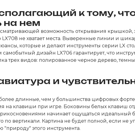
сполагающий к тому, чт
 на нем
матривающей возможность открывания крышкой, эта
LX708 не хватает места. Выверенные линии и шикарн
юансы, которые и делают инструменты серии LX ст
 самобытный дизайн LX706 гарантирует, что инстру
лка трех видов: полированное черное дерево, темн
авиатура и чувствительн
лее длинные, чем у большинства цифровых фортепи
я на клавиши при игре. Боковины белых клавиш от
 прикосновениями начинает ощущаться идеальный ба
 по вертикали. Картина не будет полной, если не
 "природу" этого инструмента.