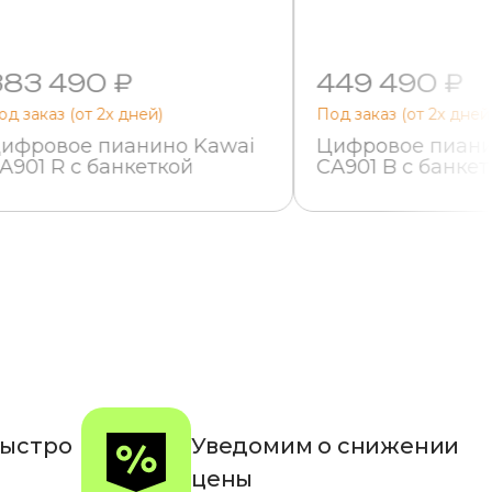
383 490 ₽
449 490 ₽
од заказ (от 2х дней)
Под заказ (от 2х дней
ифровое пианино Kawai
Цифровое пиани
A901 R с банкеткой
CA901 B с банке
быстро
Уведомим о снижении
цены