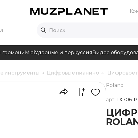
Ко
и
и гармони
Midi
Ударные и перкуссия
Видео оборудов
е инструменты
Цифровые пианино
Цифровое п
Roland
арт.
LX706-P
ЦИФР
ROLAN